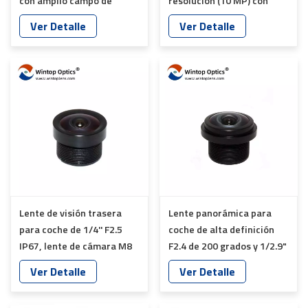
con amplio campo de
resolución (10 MP) con
visión, 5 MP, 8 mm de
montura C y excelente
Ver Detalle
Ver Detalle
distancia focal, montura C,
calidad de imagen.
YT-4856
Lente de visión trasera
Lente panorámica para
para coche de 1/4'' F2.5
coche de alta definición
IP67, lente de cámara M8
F2.4 de 200 grados y 1/2.9"
YT-5100-S1
para lente ojo de pez YT-
Ver Detalle
Ver Detalle
6031-C1