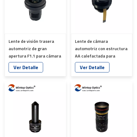
Lente de visión trasera
Lente de cámara
automotriz de gran
automotriz con estructura
apertura F1.1 para cámara
AA calefactada para
de reversa y sistemas de
sistemas ADAS CMS de
Ver Detalle
Ver Detalle
visión inteligente para
visión trasera y sistemas
vehículos YT-5755P-Q1
de visión inteligente para
vehículos YT-7619-A8-A