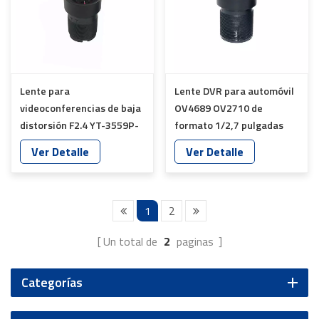
Lente para
Lente DVR para automóvil
videoconferencias de baja
OV4689 OV2710 de
distorsión F2.4 YT-3559P-
formato 1/2,7 pulgadas
C8
YT-1711P-C1
Ver Detalle
Ver Detalle
1
2
Un total de
2
paginas
Categorías