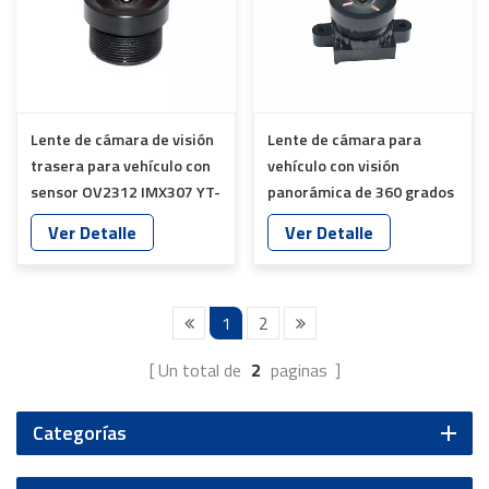
Lente de cámara de visión
Lente de cámara para
trasera para vehículo con
vehículo con visión
sensor OV2312 IMX307 YT-
panorámica de 360 ​​grados
5018P-A1
y sensor IMX307 YT-
Ver Detalle
Ver Detalle
6018P-A1
1
2
Un total de
2
paginas
Categorías