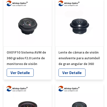
OX01F10 Sistema AVM de
Lente de cámara de visión
360 ​​grados F2.0 Lente de
envolvente para automóvil
monitoreo de visión
de gran angular de 360 ​​
envolvente YT-7047P-C1
grados HFOV200 YT-
Ver Detalle
Ver Detalle
7042P-A1