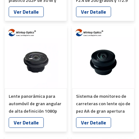
plástico 2G2P de 30 W y
F2.4 de 200 grados y 1/2.9"
píxeles, compatible con
para lente ojo de pez YT-
Ver Detalle
Ver Detalle
todos los modelos YT-
6031-C1
5102-C1-B
Lente panorámica para
Sistema de monitoreo de
automóvil de gran angular
carreteras con lente ojo de
de alta definición 1080p
pez AA de gran apertura
con longitud óptica total
IP68 F1.6 YT-7058-E1-A
Ver Detalle
Ver Detalle
de 12,8 pulgadas YT-
6047P-S1