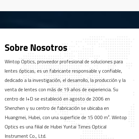
de estructura óptica
de unión y fusión de
optimizadas, lo que
imágenes para brindar
mejora eficazmente la
una vista aérea perfecta
sensibilidad de la imagen,
de 360° alrededor del
a la vez que elimina la
vehículo, con una
distorsión, el
integración profunda de
Sobre Nosotros
Fábrica
Honor
Nuestro Socio
deslumbramiento y la luz
funciones ADAS como
difusa para ofrecer una
advertencia de punto
Wintop Optics, proveedor profesional de soluciones para
visión trasera nítida.
ciego y detección de
lentes ópticas, es un fabricante responsable y confiable,
Estas lentes
obstáculos. Con más de
proporcionan a los
60 patentes de modelos
dedicado a la investigación, el desarrollo, la producción y la
conductores una
de utilidad y una cartera
venta de lentes con más de 19 años de experiencia. Su
asistencia visual precisa
de productos con más de
centro de I+D se estableció en agosto de 2006 en
para dar marcha atrás y
200 modelos de lentes,
Shenzhen y su centro de fabricación se ubicaba en
aparcar. Además, se
Wintop Optics ofrece
integran a la perfección
soluciones de lentes para
Huangmei, Hubei, con una superficie de 15 000 m². Wintop
con sistemas avanzados
cámaras de visión
Optics es una filial de Hubei Yuntai Times Optical
de asistencia al
envolvente altamente
Instrument Co., Ltd.
conductor (ADAS), como
personalizadas para