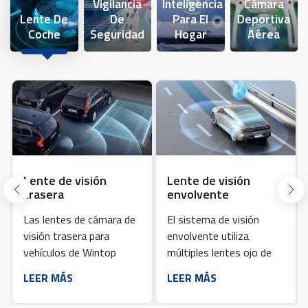
Vigilancia
Inteligencia
Cámara
adquisición y el procesamiento de imágenes de alta calidad. La
Lente De
De
Para El
Deportiva
función principal de las lentes ópticas es la obtención de
Coche
Seguridad
Hogar
Aérea
imágenes ópticas.
Lente de visión
Lente de visión
trasera
envolvente
Las lentes de cámara de
El sistema de visión
visión trasera para
envolvente utiliza
vehículos de Wintop
múltiples lentes ojo de
Optics incorporan un
pez M12 ultra gran
LEER MÁS
LEER MÁS
recubrimiento multicapa
angular combinados con
patentado y tecnologías
algoritmos avanzados