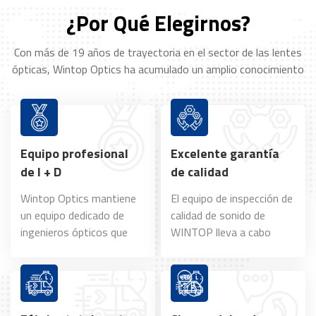
¿Por Qué Elegirnos?
Con más de 19 años de trayectoria en el sector de las lentes
ópticas, Wintop Optics ha acumulado un amplio conocimiento
y experiencia. Gracias a la entrega constante de lentes de alta
calidad y a un servicio excepcional, Wintop Optics se ha
posicionado como proveedor de lentes de referencia.
Equipo profesional
Excelente garantía
de I + D
de calidad
Wintop Optics mantiene
El equipo de inspección de
un equipo dedicado de
calidad de sonido de
ingenieros ópticos que
WINTOP lleva a cabo
son expertos en
múltiples procesos
comprender los diversos
estrictos de inspección de
requisitos de los
calidad en cada lente
proyectos de lentes.
óptica.