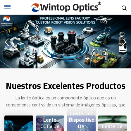
Nuestros Excelentes Productos
La lente óptica es un componente óptico que es un
componente central de un sistema de imágenes ópticas, que
se utiliza para enfocar la luz y formar imágenes claras. La
Lente Del
función principal de una lente óptica es lograr un control
Lente
Dispositivo
preciso de la luz a través de principios ópticos, logrando así la
CCTV De
De
Lente De