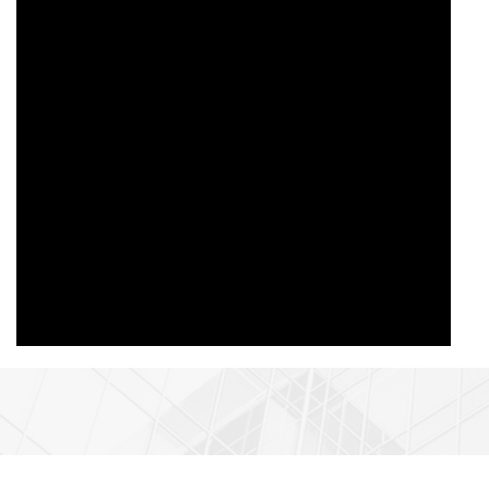
especiales. La empresa
también ofrece servicios
personalizados, que
incluyen una gama de
opciones de campo de
visión, lentes de visión
nocturna con filtros
infrarrojos y procesos de
ensamblaje adhesivo AA
(Alineación Activa), para
satisfacer las diversas
necesidades de clientes
en diversos sectores.