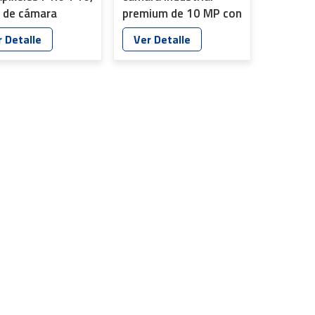
e de cámara
premium de 10 MP con
trial de
excelente calidad de
 Detalle
Ver Detalle
toreo inteligente
imagen YT-4853
eciso YT-4858