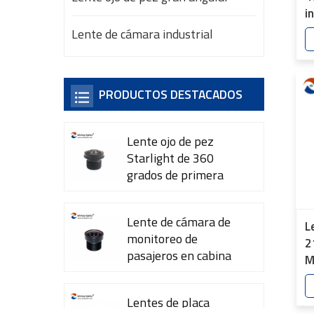
i
1
Lente de cámara industrial
C
m
s
PRODUCTOS DESTACADOS
Lente ojo de pez
Starlight de 360 ​​
grados de primera
calidad YT-7615-A1
Lente de cámara de
L
monitoreo de
2
pasajeros en cabina
M
YT-7600-L4
6
Lentes de placa