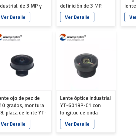
ndustrial, de 3 MP y
definición de 3 MP,
lent
/2,7" con montura
1/1.8" F1.8-F16, YT-
indus
Ver Detalle
Ver Detalle
Ver
S, HD, IR, para
4876
moni
onitoreo de
y pr
eguridad
ente ojo de pez de
Lente óptica industrial
10 grados, montura
YT-6019P-C1 con
8, placa de lente YT-
longitud de onda
023-A1
personalizada de 420-
Ver Detalle
Ver Detalle
700 nm