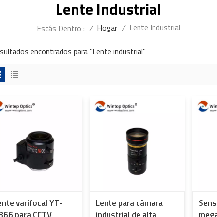
Lente Industrial
Lente Industrial
/
Hogar
/
Estás Dentro :
esultados encontrados para "Lente industrial"
ente varifocal YT-
Lente para cámara
Sens
866 para CCTV
industrial de alta
mega