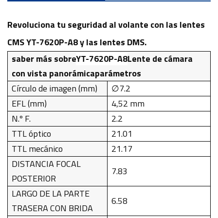
Revoluciona tu seguridad al volante con las lentes
CMS YT-7620P-A8 y las lentes DMS.
saber más sobre
YT-7620P-A8
Lente de cámara
con vista panorámica
parámetros
Círculo de imagen (mm)
∅7.2
EFL (mm)
4,52 mm
N.º F.
2.2
TTL óptico
21.01
TTL mecánico
21.17
DISTANCIA FOCAL
7.83
POSTERIOR
LARGO DE LA PARTE
6.58
TRASERA CON BRIDA