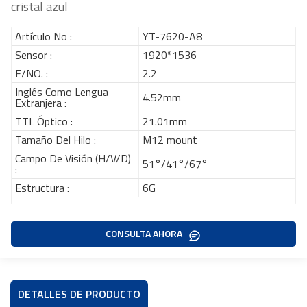
cristal azul
Artículo No :
YT-7620-A8
Sensor :
1920*1536
F/NO. :
2.2
Inglés Como Lengua
4.52mm
Extranjera :
TTL Óptico :
21.01mm
Tamaño Del Hilo :
M12 mount
Campo De Visión (H/V/D)
51°/41°/67°
:
Estructura :
6G
CONSULTA AHORA
DETALLES DE PRODUCTO