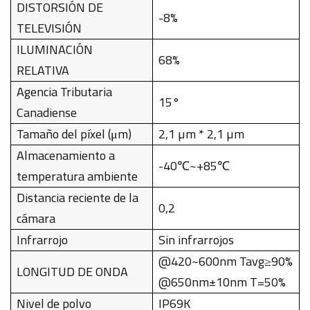
DISTORSIÓN DE
-8%
TELEVISIÓN
ILUMINACIÓN
68%
RELATIVA
Agencia Tributaria
15°
Canadiense
Tamaño del píxel (μm)
2,1 µm * 2,1 µm
Almacenamiento a
-40℃~+85℃
temperatura ambiente
Distancia reciente de la
0,2
cámara
Infrarrojo
Sin infrarrojos
@420~600nm Tavg≥90%
LONGITUD DE ONDA
@650nm±10nm T=50%
Nivel de polvo
IP69K