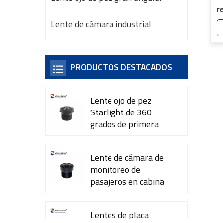
r
a
Lente de cámara industrial
1
d
4
PRODUCTOS DESTACADOS
Lente ojo de pez
Starlight de 360 ​​
grados de primera
calidad YT-7615-A1
Lente de cámara de
monitoreo de
pasajeros en cabina
YT-7600-L4
Lentes de placa