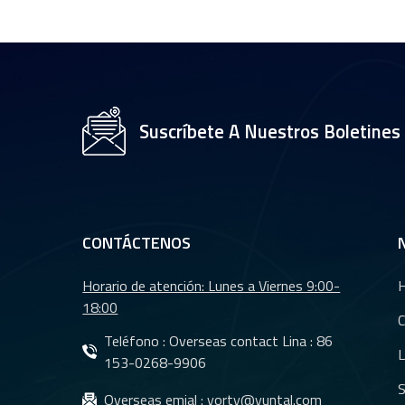
CCTV de 35 mm con
sensor OV2710 de
1/2,7" YT-4983P-A2
Módulo de lente de
cámara de 8 MP y
Suscríbete A Nuestros Boletines
resolución 4K YT-
3560-H1
Lente de cámara
trasera para coche
con visión nocturna
CONTÁCTENOS
resistente al agua
YT-7610-C1
Horario de atención: Lunes a Viernes 9:00-
Lentes DMS Lentes
18:00
CMS para sistema
C
de cámara de
Teléfono : Overseas contact Lina :
86
L
monitoreo de
153-0268-9906
vehículos YT-7620-
S
Lentes CMS
Overseas emial :
yorty@yuntal.com
A8