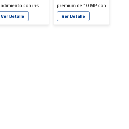
endimiento con iris
premium de 10 MP con
utomático, 2 MP,
excelente calidad de
Ver Detalle
Ver Detalle
/2,5" y 2,8 mm de
imagen YT-4853
istancia focal, YT-
882