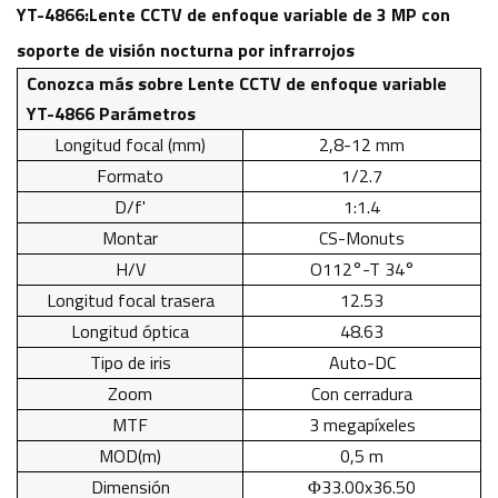
YT-4866:
Lente CCTV de enfoque variable de 3 MP con
soporte de visión nocturna por infrarrojos
Conozca más sobre
Lente CCTV de enfoque variable
YT-4866
Parámetros
Longitud focal (mm)
2,8-12 mm
Formato
1/2.7
D/f'
1:1.4
Montar
CS-Monuts
H/V
O112°-T 34°
Longitud focal trasera
12.53
Longitud óptica
48.63
Tipo de iris
Auto-DC
Zoom
Con cerradura
MTF
3 megapíxeles
MOD(m)
0,5 m
Dimensión
Φ33.00x36.50