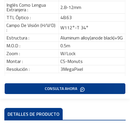
Inglés Como Lengua
2.8-12mm
Extranjera :
TTL Óptico :
48.63
Campo De Visión (H/V/D)
W112°-T 34°
:
Estructura :
Aluminum alloy(anode black)+9G
M.O.D :
0.5m
Zoom :
W/Lock
Montar :
CS-Monuts
Resolución :
3MegaPixel
CONSULTA AHORA
DETALLES DE PRODUCTO