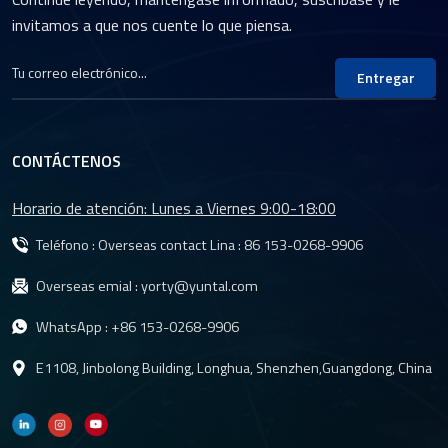
aplicaciones industriales.
invitamos a que nos cuente lo que piensa.
a
ol
a
Entregar
CONTÁCTENOS
Horario de atención: Lunes a Viernes 9:00-18:00
Teléfono : Overseas contact Lina :
86 153-0268-9906
Overseas emial :
yorty@yuntal.com
WhatsApp :
+86 153-0268-9906
E1108, Jinbolong Building, Longhua, Shenzhen,Guangdong, China