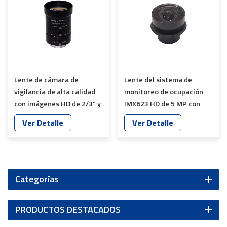
Lente de cámara de
Lente del sistema de
vigilancia de alta calidad
monitoreo de ocupación
con imágenes HD de 2/3" y
IMX623 HD de 5 MP con
3 megapíxeles YT-4875
filtro IR de 940 nm YT-
Ver Detalle
Ver Detalle
7600-K4
Categorías
PRODUCTOS DESTACADOS