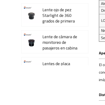
Al
Lente ojo de pez
Di
Starlight de 360 ​​
L
grados de primera
calidad YT-7615-A1
Ni
Lente de cámara de
Se
monitoreo de
pasajeros en cabina
Ape
YT-7600-L4
Lentes de placa
El 
CCTV de 35 mm con
con
sensor OV2710 de
imá
1/2,7" YT-4983P-A2
Módulo de lente de
Dis
cámara de 8 MP y
resolución 4K YT-