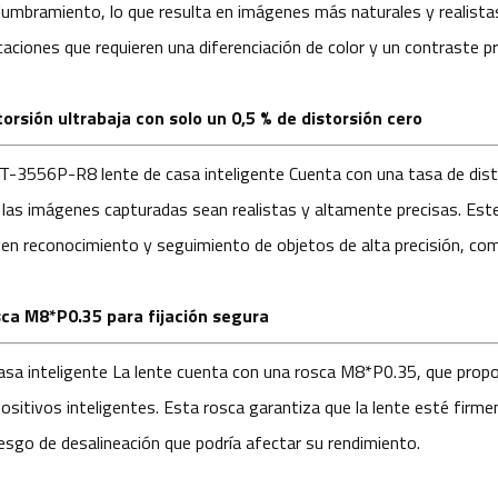
lumbramiento, lo que resulta en imágenes más naturales y realistas
icaciones que requieren una diferenciación de color y un contraste pr
torsión ultrabaja con solo un 0,5 % de distorsión cero
YT-3556P-R8
lente de casa inteligente
Cuenta con una tasa de disto
 las imágenes capturadas sean realistas y altamente precisas. Este n
gen reconocimiento y seguimiento de objetos de alta precisión, com
ca M8*P0.35 para fijación segura
asa inteligente
La lente cuenta con una rosca M8*P0.35, que propo
positivos inteligentes. Esta rosca garantiza que la lente esté fir
riesgo de desalineación que podría afectar su rendimiento.