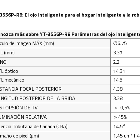
3556P-R8: El ojo inteligente para el hogar inteligente y la rob
nozca más sobre YT-3556P-R8
Parámetros del ojo inteligent
rculo de imagen MÁX (mm)
∅6.75
L (mm)
3.37
/NO
2.2
L óptico
14.31
L mecánico
14.5
STANCIA FOCAL POSTERIOR
4.38
NGITUD POSTERIOR DE LA BRIDA
3.38
STORSIÓN DE TV
＜-0,5%
UMINACIÓN RELATIVA
＞45%
encia Tributaria de Canadá (CRA)
14,5°
maño de píxel (μm)
1,45 um*1,