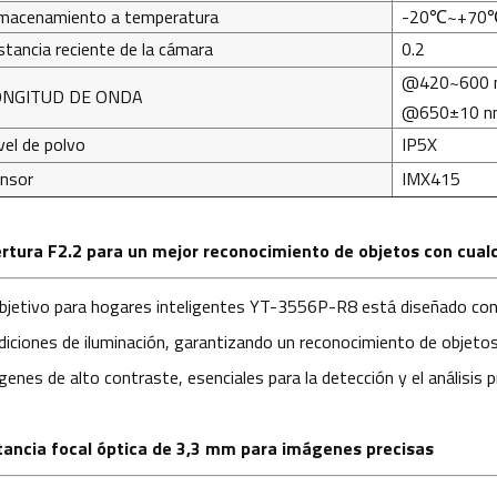
macenamiento a temperatura
-20℃~+70
stancia reciente de la cámara
0.2
@420~600 n
ONGITUD DE ONDA
@650±10 n
vel de polvo
IP5X
nsor
IMX415
rtura F2.2 para un mejor reconocimiento de objetos con cualq
objetivo para hogares inteligentes YT-3556P-R8 está diseñado con
diciones de iluminación, garantizando un reconocimiento de objetos 
genes de alto contraste, esenciales para la detección y el análisis p
tancia focal óptica de 3,3 mm para imágenes precisas