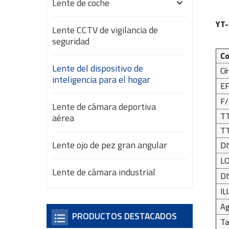
Lente de coche
YT-
Lente CCTV de vigilancia de
seguridad
Co
Lente del dispositivo de
Cí
inteligencia para el hogar
EF
F
Lente de cámara deportiva
TT
aérea
TT
Lente ojo de pez gran angular
DI
LO
Lente de cámara industrial
DI
IL
Ag
PRODUCTOS DESTACADOS
Ta