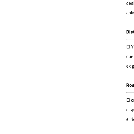
des
sistema inteligente
apl
de asistencia a la
conducción (ADAS)
YT-7598-C1
Dis
El 
que
exi
Ros
El
c
dis
el 