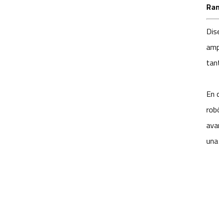
Ran
Dis
amp
tant
En 
rob
ava
una