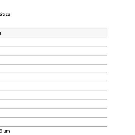
ótica
e
45 um