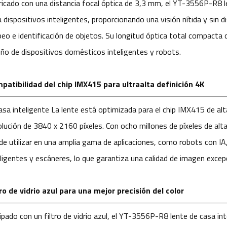
ricado con una distancia focal óptica de 3,3 mm, el YT-3556P-R8
a dispositivos inteligentes, proporcionando una visión nítida y sin 
eo e identificación de objetos. Su longitud óptica total compacta 
eño de dispositivos domésticos inteligentes y robots.
patibilidad del chip IMX415 para ultraalta definición 4K
asa inteligente
La lente está optimizada para el chip IMX415 de alt
olución de 3840 x 2160 píxeles. Con ocho millones de píxeles de alt
de utilizar en una amplia gama de aplicaciones, como robots con IA
eligentes y escáneres, lo que garantiza una calidad de imagen excepc
tro de vidrio azul para una mejor precisión del color
ipado con un filtro de vidrio azul, el YT-3556P-R8
lente de casa in