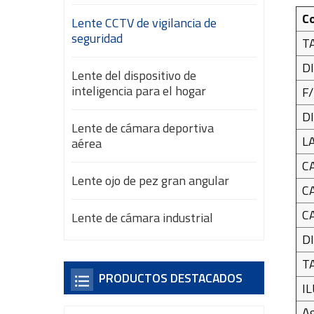
C
Lente CCTV de vigilancia de
seguridad
T
D
Lente del dispositivo de
inteligencia para el hogar
F/
D
Lente de cámara deportiva
L
aérea
C
Lente ojo de pez gran angular
C
C
Lente de cámara industrial
D
T
PRODUCTOS DESTACADOS
I
Ag