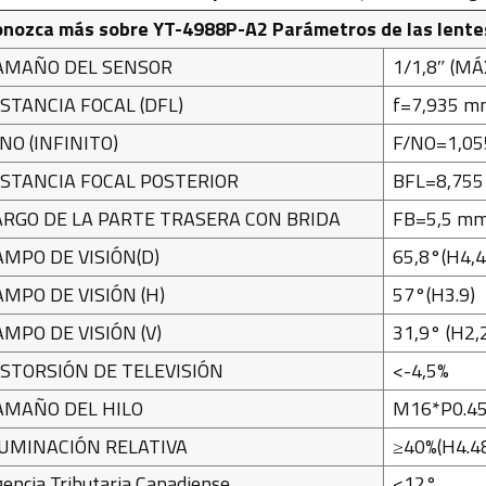
onozca más sobre YT-4988P-A2
Parámetros de las lentes
AMAÑO DEL SENSOR
1/1,8″ (MÁX
ISTANCIA FOCAL (DFL)
f=7,935 m
NO (INFINITO)
F/NO=1,0
ISTANCIA FOCAL POSTERIOR
BFL=8,755
ARGO DE LA PARTE TRASERA CON BRIDA
FB=5,5 m
AMPO DE VISIÓN(D)
65,8°(H4,4
AMPO DE VISIÓN (H)
57°(H3.9)
AMPO DE VISIÓN (V)
31,9° (H2,
ISTORSIÓN DE TELEVISIÓN
<-4,5%
AMAÑO DEL HILO
M16*P0.45
LUMINACIÓN RELATIVA
≥40%(H4.4
encia Tributaria Canadiense
<12°