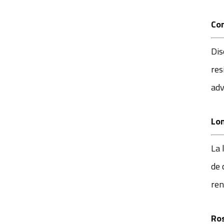
de asistencia a la
conducción (ADAS)
Con
YT-7598-C1
Dis
res
adv
Lon
La 
de 
ren
Ros