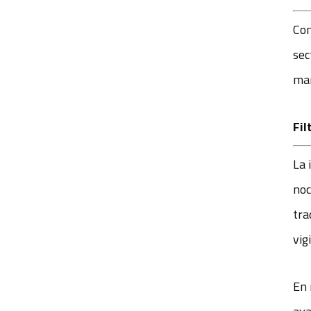
Con
sec
man
Fil
La 
noc
tra
vig
En 