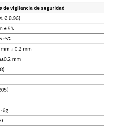
 de vigilancia de seguridad
. Ø 8,96)
m ± 5%
55±5%
 mm ± 0,2 mm
m±0,2 mm
8)
205)
-6g
8)