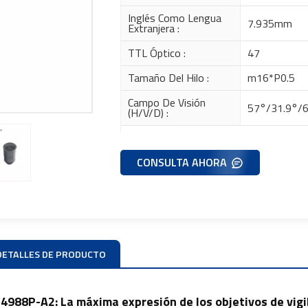
Inglés Como Lengua
7.935mm
Extranjera :
TTL Óptico :
47
Tamaño Del Hilo :
m16*P0.5
Campo De Visión
57°/31.9°/6
(H/V/D) :
CONSULTA AHORA
DETALLES DE PRODUCTO
4988P-A2: La máxima expresión de los objetivos de vigil