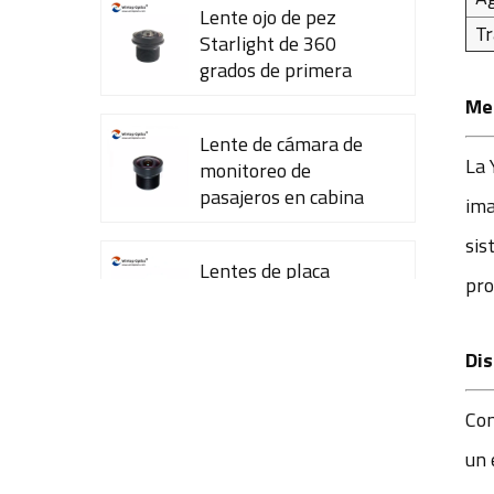
Lente ojo de pez
Tr
Starlight de 360 ​​
grados de primera
calidad YT-7615-A1
Meg
Lente de cámara de
La 
monitoreo de
pasajeros en cabina
ima
YT-7600-L4
sis
Lentes de placa
pro
CCTV de 35 mm con
sensor OV2710 de
1/2,7" YT-4983P-A2
Dis
Módulo de lente de
Con
cámara de 8 MP y
resolución 4K YT-
un 
3560-H1