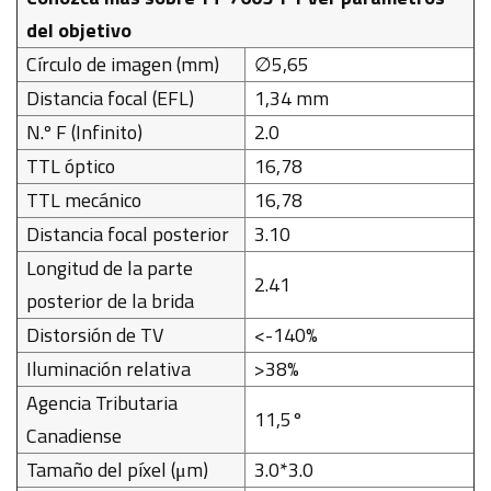
del objetivo
Círculo de imagen (mm)
∅5,65
Distancia focal (EFL)
1,34 mm
N.º F (Infinito)
2.0
TTL óptico
16,78
TTL mecánico
16,78
Distancia focal posterior
3.10
Longitud de la parte
2.41
posterior de la brida
Distorsión de TV
<-140%
Iluminación relativa
>38%
Agencia Tributaria
11,5°
Canadiense
Tamaño del píxel (μm)
3.0*3.0