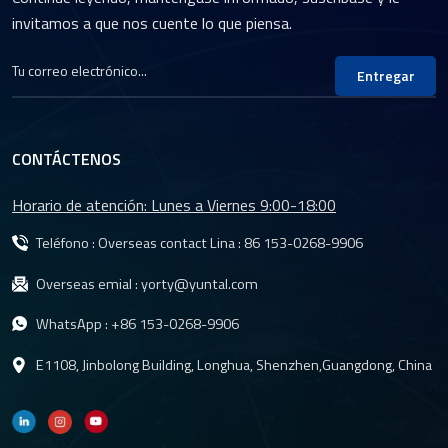
rosca M12
invitamos a que nos cuente lo que piensa.
Entregar
CONTÁCTENOS
Horario de atención: Lunes a Viernes 9:00-18:00
Teléfono : Overseas contact Lina :
86 153-0268-9906
Overseas emial :
yorty@yuntal.com
WhatsApp :
+86 153-0268-9906
E1108, Jinbolong Building, Longhua, Shenzhen,Guangdong, China