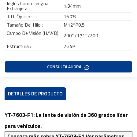
Inglés Como Lengua
1.34mm
Extranjera :
TTL Óptico :
16.78
Tamaño Del Hilo :
M12*P0.5
Campo De Visión (H/V/D)
200°/171°/200°
:
Estructura :
2G4P
CONSULTA AHORA
DETALLES DE PRODUCTO
YT-7603-F1: La lente de visión de 360 ​​grados líder
para vehículos.
Conozca más sobre YT-7603-F1 Ver parámetros