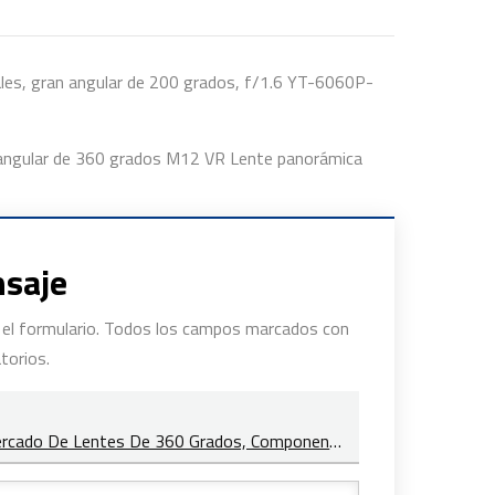
les, gran angular de 200 grados, f/1.6 YT-6060P-
 angular de 360 ​​grados M12 VR Lente panorámica
nsaje
ne el formulario. Todos los campos marcados con
torios.
Módulo De Cámara De Alta Resolución De 1/2.8'' F/2.4 Para Mercado De Lentes De 360 Grados, Componentes Para Cámaras Envolventes ADAS Automotrices YT-6032-F2-B