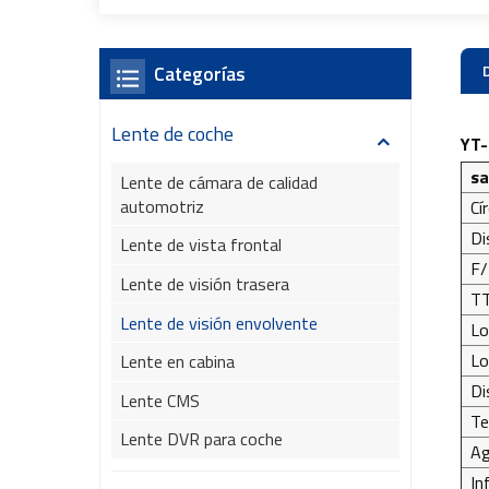
Categorías
Lente de coche
YT
sa
Lente de cámara de calidad
automotriz
Cí
Di
Lente de vista frontal
F/
Lente de visión trasera
TT
Lente de visión envolvente
Lo
Lo
Lente en cabina
Di
Lente CMS
Te
Lente DVR para coche
Ag
In