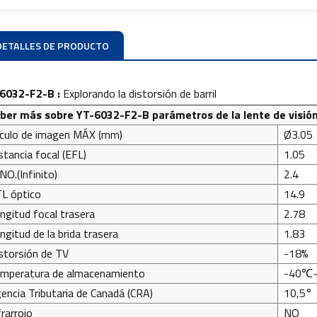
DETALLES DE PRODUCTO
-6032-F2-B
:
Explorando la distorsión de barril
ber más sobre
YT-6032-F2-B
parámetros de la lente de visió
rculo de imagen MÁX (mm)
Ø3.05
stancia focal (EFL)
1.05
NO.(Infinito)
2.4
L óptico
14.9
ngitud focal trasera
2.78
ngitud de la brida trasera
1.83
storsión de TV
-18%
mperatura de almacenamiento
-40℃
encia Tributaria de Canadá (CRA)
10,5°
frarrojo
NO