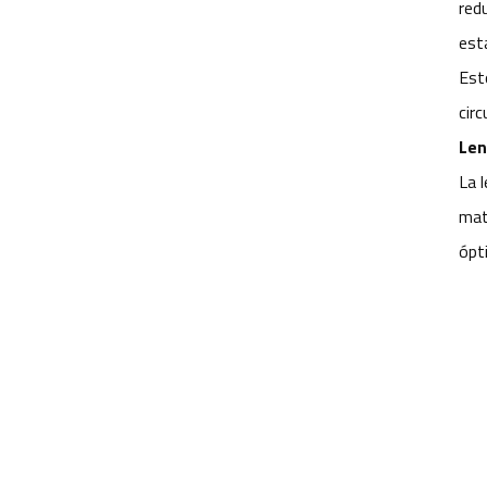
red
Starlight de 360 ​​
grados de primera
est
calidad YT-7615-A1
Est
cir
Lente de cámara de
monitoreo de
Len
pasajeros en cabina
La 
YT-7600-L4
mat
Lentes de placa
ópt
CCTV de 35 mm con
sensor OV2710 de
1/2,7" YT-4983P-A2
Módulo de lente de
cámara de 8 MP y
resolución 4K YT-
3560-H1