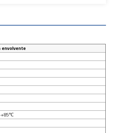
n envolvente
~+85℃