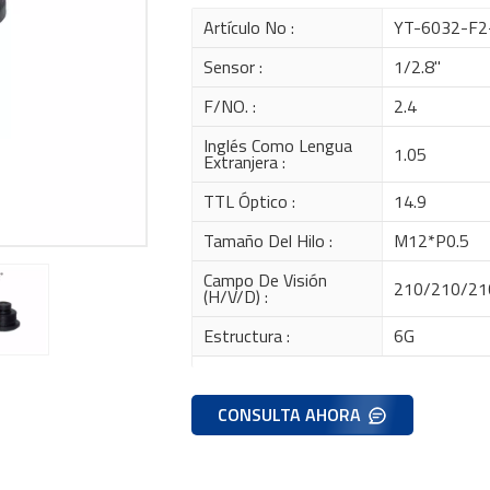
Artículo No :
YT-6032-F2
Sensor :
1/2.8''
F/NO. :
2.4
Inglés Como Lengua
1.05
Extranjera :
TTL Óptico :
14.9
Tamaño Del Hilo :
M12*P0.5
Campo De Visión
210/210/21
(H/V/D) :
Estructura :
6G
CONSULTA AHORA