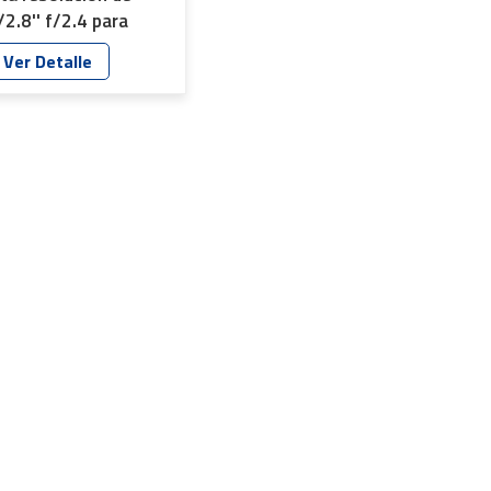
/2.8'' f/2.4 para
ercado de lentes de
Ver Detalle
60 grados,
omponentes para
ámaras envolventes
DAS automotrices
T-6032-F2-B