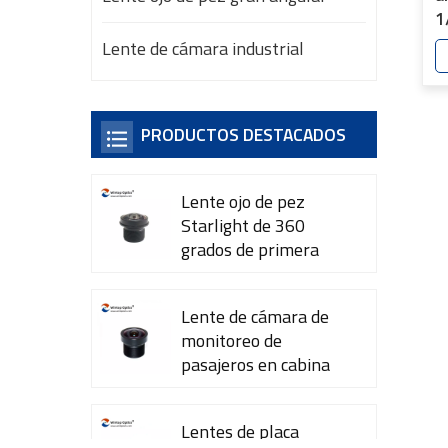
1
m
Lente de cámara industrial
3
c
c
PRODUCTOS DESTACADOS
A
Y
Lente ojo de pez
Starlight de 360 ​​
grados de primera
calidad YT-7615-A1
Lente de cámara de
monitoreo de
pasajeros en cabina
YT-7600-L4
Lentes de placa