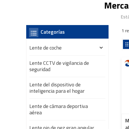
Merca
Está
1 r
Categorías
Lente de coche
Lente CCTV de vigilancia de
seguridad
Lente del dispositivo de
inteligencia para el hogar
Lente de cámara deportiva
aérea
M
Lente ojo de pez gran angular
a