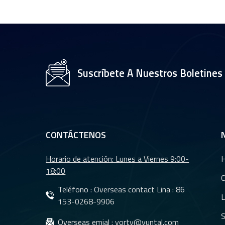
CCTV de 35 mm con
sensor OV2710 de
1/2,7" YT-4983P-A2
Módulo de lente de
cámara de 8 MP y
Suscríbete A Nuestros Boletines
resolución 4K YT-
3560-H1
Lente de cámara
trasera para coche
con visión nocturna
CONTÁCTENOS
resistente al agua
YT-7610-C1
Horario de atención: Lunes a Viernes 9:00-
Lentes DMS Lentes
18:00
CMS para sistema
C
de cámara de
Teléfono : Overseas contact Lina :
86
L
monitoreo de
153-0268-9906
vehículos YT-7620-
S
Lentes CMS
Overseas emial :
yorty@yuntal.com
A8