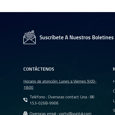
CCTV de 35 mm con
sensor OV2710 de
1/2,7" YT-4983P-A2
Módulo de lente de
cámara de 8 MP y
Suscríbete A Nuestros Boletines
resolución 4K YT-
3560-H1
Lente de cámara
trasera para coche
con visión nocturna
CONTÁCTENOS
resistente al agua
YT-7610-C1
Horario de atención: Lunes a Viernes 9:00-
Lentes DMS Lentes
18:00
CMS para sistema
C
de cámara de
Teléfono : Overseas contact Lina :
86
L
monitoreo de
153-0268-9906
vehículos YT-7620-
S
Lentes CMS
Overseas emial :
yorty@yuntal.com
A8