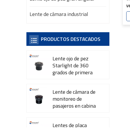
v
e
Lente de cámara industrial
7
PRODUCTOS DESTACADOS
Lente ojo de pez
Starlight de 360 ​​
grados de primera
calidad YT-7615-A1
Lente de cámara de
monitoreo de
pasajeros en cabina
YT-7600-L4
Lentes de placa