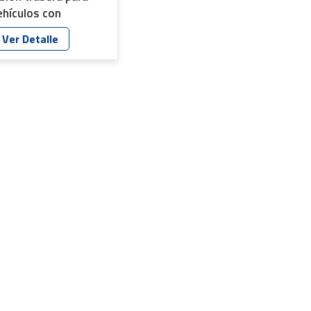
ehículos con
structura 1G4P YT-
Ver Detalle
716P-E1