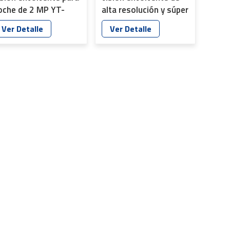
oche de 2 MP YT-
alta resolución y súper
009P-E1
gran angular YT-
Ver Detalle
Ver Detalle
7059P-F8-L