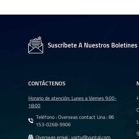
CCTV de 35 mm con
sensor OV2710 de
1/2,7" YT-4983P-A2
Módulo de lente de
cámara de 8 MP y
Suscríbete A Nuestros Boletines
resolución 4K YT-
3560-H1
Lente de cámara
trasera para coche
con visión nocturna
CONTÁCTENOS
resistente al agua
YT-7610-C1
Horario de atención: Lunes a Viernes 9:00-
Lentes DMS Lentes
18:00
CMS para sistema
C
de cámara de
Teléfono : Overseas contact Lina :
86
L
monitoreo de
153-0268-9906
vehículos YT-7620-
S
Lentes CMS
Overseas emial :
yorty@yuntal.com
A8