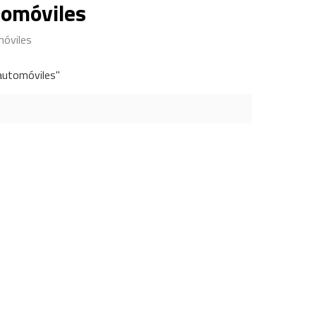
tomóviles
móviles
automóviles"