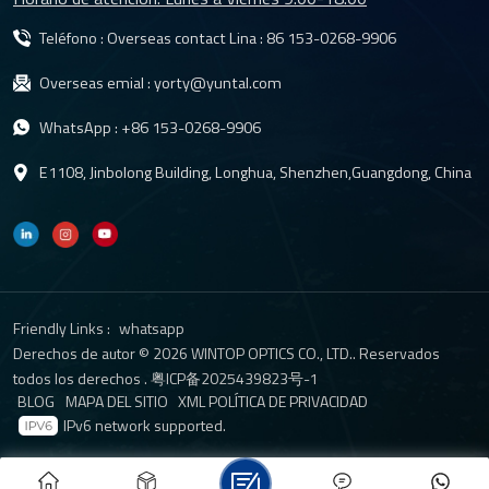
obstáculos que, de otro modo, quedarían fuera de la vista. Lente
de la cámara de visión traseraLentes de cámara de visión
Teléfono : Overseas contact Lina :
86 153-0268-9906
trasera, o lentes de cámara de respaldoSe han vuelto
Overseas emial :
yorty@yuntal.com
obligatorios en muchos países, ya que proporcionan una visión
clara de lo que hay justo detrás del vehículo. Esto ha reducido
WhatsApp :
+86 153-0268-9906
significativamente el número de accidentes causados ​​por la
marcha atrás, convirtiéndola en una de las características de
E1108, Jinbolong Building, Longhua, Shenzhen,Guangdong, China
seguridad más importantes de los vehículos modernos. El
desarrollo de la lente YT-7615Reconociendo la creciente
demanda de sistemas de imagen de alta calidad, Wintop Optics
ha diseñado el objetivo YT-7615 para satisfacer estas
tendencias del mercado. El YT-7615 es un objetivo de vanguardia
para montaje en automóvil que ofrece una gama de
Friendly Links :
whatsapp
características diseñadas para mejorar el rendimiento de las
Derechos de autor © 2026 WINTOP OPTICS CO., LTD.. Reservados
cámaras de visión periférica y de visión trasera.Características
todos los derechos .
粤ICP备2025439823号-1
BLOG
MAPA DEL SITIO
XML
POLÍTICA DE PRIVACIDAD
principales de la lente YT-76151. Apertura F1.8 para Superior
IPv6 network supported.
Visión nocturnaEl objetivo YT-7615 cuenta con una apertura de
F1.8, que permite una mayor entrada de luz, mejorando
significativamente la visión nocturna. Esto es especialmente