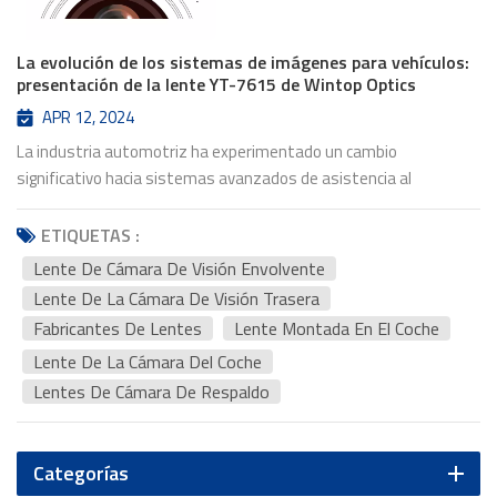
La evolución de los sistemas de imágenes para vehículos:
presentación de la lente YT-7615 de Wintop Optics
APR 12, 2024
La industria automotriz ha experimentado un cambio
significativo hacia sistemas avanzados de asistencia al
conductor (ADAS) En los últimos años, los sistemas de imagen
de vehículos han desempeñado un papel fundamental en la
ETIQUETAS :
mejora de la seguridad y la comodidad en la carretera. Entre
Lente De Cámara De Visión Envolvente
estos sistemas, lente de cámara con vista envolvente y lente de
Lente De La Cámara De Visión Trasera
la cámara de visión trasera Se han vuelto cada vez más
Fabricantes De Lentes
Lente Montada En El Coche
populares debido a su capacidad para brindar a los conductores
Lente De La Cámara Del Coche
una vista completa del entorno de su vehículo. Esta demanda ha
impulsado una evolución continua en el mercado, impulsando
Lentes De Cámara De Respaldo
fabricantes de lentes Desarrollar soluciones innovadoras que
satisfagan las crecientes expectativas de rendimiento y
fiabilidad. En respuesta a esta tendencia del mercado, Óptica
Categorías