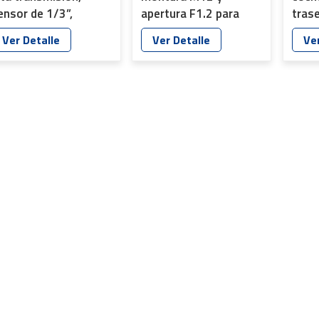
ensor de 1/3”,
apertura F1.2 para
tras
istancia focal de 3,65
drones y aplicaciones
360°,
Ver Detalle
Ver Detalle
Ver
m, montura
de visión nocturna YT-
YT-7
14×0,35, YT-4930P-
4045-A6
2