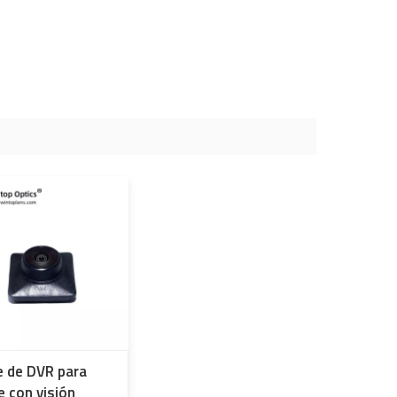
e de DVR para
e con visión