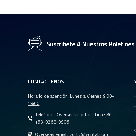
CCTV de 35 mm con
sensor OV2710 de
1/2,7" YT-4983P-A2
Módulo de lente de
cámara de 8 MP y
Suscríbete A Nuestros Boletines
resolución 4K YT-
3560-H1
Lente de cámara
trasera para coche
con visión nocturna
CONTÁCTENOS
resistente al agua
YT-7610-C1
Horario de atención: Lunes a Viernes 9:00-
Lentes DMS Lentes
18:00
CMS para sistema
C
de cámara de
Teléfono : Overseas contact Lina :
86
L
monitoreo de
153-0268-9906
vehículos YT-7620-
S
Lentes CMS
Overseas emial :
yorty@yuntal.com
A8