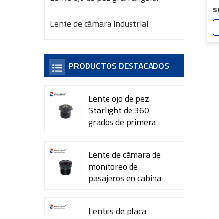
s
d
Lente de cámara industrial
m
M
E
PRODUCTOS DESTACADOS
Lente ojo de pez
Starlight de 360 ​​
grados de primera
calidad YT-7615-A1
Lente de cámara de
monitoreo de
pasajeros en cabina
YT-7600-L4
Lentes de placa