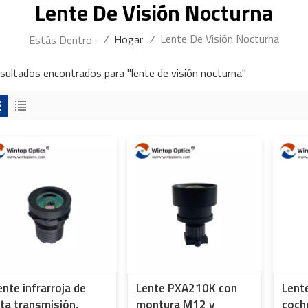
Lente De Visión Nocturna
Lente De Visión Nocturna
/
Hogar
/
Estás Dentro :
esultados encontrados para "lente de visión nocturna"
ente infrarroja de
Lente PXA210K con
Lent
lta transmisión,
montura M12 y
coch