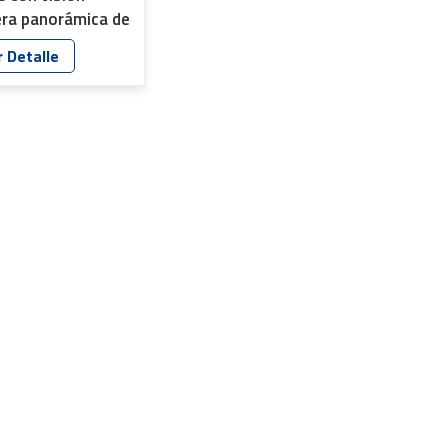
era panorámica de
 iris fijo, IP67 HD
 Detalle
042P-F1