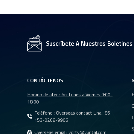
CCTV de 35 mm con
sensor OV2710 de
1/2,7" YT-4983P-A2
Módulo de lente de
cámara de 8 MP y
Suscríbete A Nuestros Boletines
resolución 4K YT-
3560-H1
Lente de cámara
trasera para coche
con visión nocturna
CONTÁCTENOS
resistente al agua
YT-7610-C1
Horario de atención: Lunes a Viernes 9:00-
Lentes DMS Lentes
18:00
CMS para sistema
C
de cámara de
Teléfono : Overseas contact Lina :
86
L
monitoreo de
153-0268-9906
vehículos YT-7620-
S
Lentes CMS
Overseas emial :
yorty@yuntal.com
A8