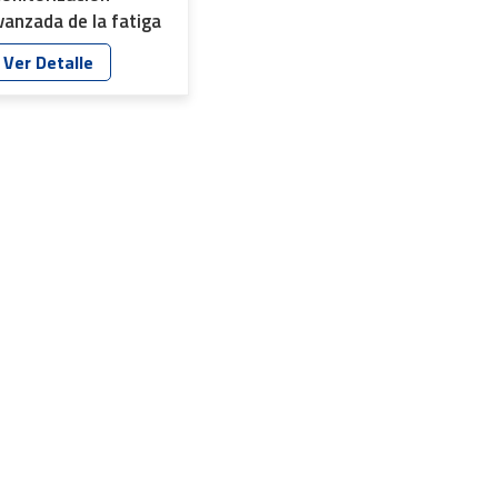
vanzada de la fatiga
el conductor YT-
Ver Detalle
602P-R7-B