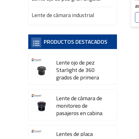
a
d
Lente de cámara industrial
7
PRODUCTOS DESTACADOS
Lente ojo de pez
Starlight de 360 ​​
grados de primera
calidad YT-7615-A1
Lente de cámara de
monitoreo de
pasajeros en cabina
YT-7600-L4
Lentes de placa