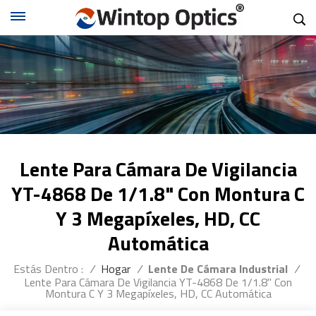
Lente Para Cámara De Vigilancia
YT-4868 De 1/1.8" Con Montura C
Y 3 Megapíxeles, HD, CC
Automática
Estás Dentro :
/
Hogar
/
Lente De Cámara Industrial
/
Lente Para Cámara De Vigilancia YT-4868 De 1/1.8" Con
Montura C Y 3 Megapíxeles, HD, CC Automática