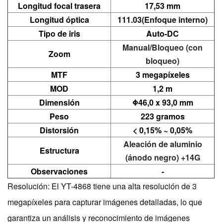
Longitud focal trasera
17,53 mm
Longitud óptica
111.03(Enfoque interno)
Tipo de iris
Auto-DC
Manual/Bloqueo (con
Zoom
bloqueo)
MTF
3 megapíxeles
MOD
1,2 m
Dimensión
Φ46,0 x 93,0 mm
Peso
223 gramos
Distorsión
< 0,15% ~ 0,05%
Aleación de aluminio
Estructura
(ánodo negro) +14G
Observaciones
-
Resolución: El YT-4868 tiene una alta resolución de 3
megapíxeles para capturar imágenes detalladas, lo que
garantiza un análisis y reconocimiento de imágenes