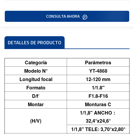
CONSULTA AHORA
DETALLES DE PRODUCTO
Categoría
Parámetros
Modelo N°
YT-4868
Longitud focal
12-120 mm
Formato
1/1.8"
D/fˊ
F1.8-F16
Montar
Monturas C
1/1,8"
ANCHO
：
(H/V)
32,4°x24,6°
1/1,8"
TELE: 3,70°x2,80°