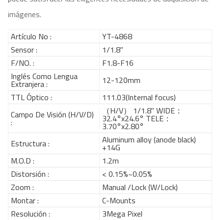
imágenes.
Artículo No :
YT-4868
Sensor :
1/1.8"
F/NO. :
F1.8-F16
Inglés Como Lengua
12-120mm
Extranjera :
TTL Óptico :
111.03(Internal focus)
（H/V） 1/1.8" WIDE：
Campo De Visión (H/V/D)
32.4°x24.6° TELE：
:
3.70°x2.80°
Aluminum alloy (anode black)
Estructura :
+14G
M.O.D :
1.2m
Distorsión :
< 0.15%~0.05%
Zoom :
Manual /Lock (W/Lock)
Montar :
C-Mounts
Resolución :
3Mega Pixel