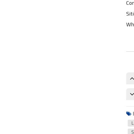
Cor
Sit
Wh
L
S