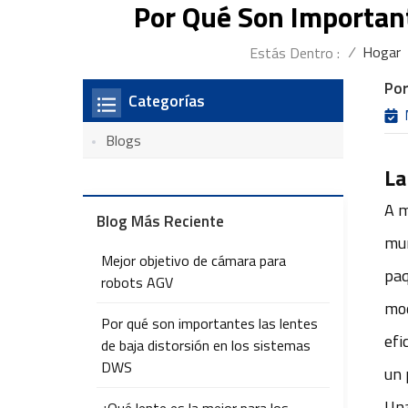
Por Qué Son Importan
/
Hogar
Estás Dentro :
Por
Categorías
Blogs
La
A m
Blog Más Reciente
mun
Mejor objetivo de cámara para
paq
robots AGV
mod
Por qué son importantes las lentes
efi
de baja distorsión en los sistemas
DWS
un 
Una