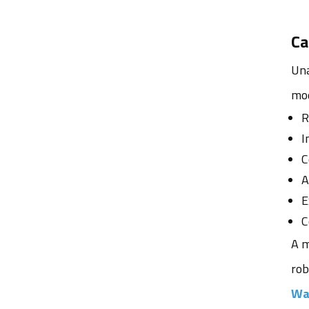
automatización de almacenes
Lente de cámara del robot AGV
Ca
Lente de visión para robot de
Una
almacén
mod
Lente de visión artificial para
R
navegación de vehículos guiados
I
automáticamente (AGV)
C
Mejor lente de cámara para
A
robots AGV
E
Fabricante de lentes DWS
C
Soluciones de lentes DWS para
A m
logística inteligente
rob
Wa