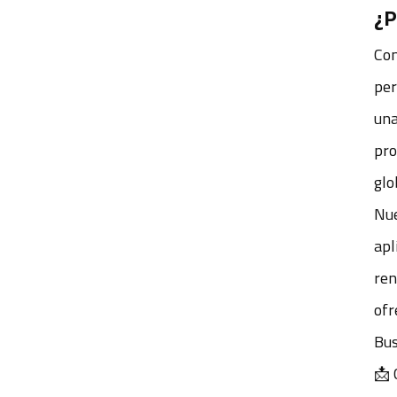
¿P
Com
per
una
pro
glo
Nue
apl
ren
ofr
Bus
📩 