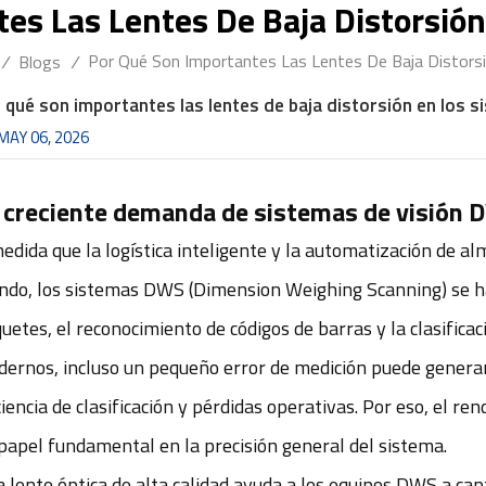
tes Las Lentes De Baja Distorsió
Por Qué Son Importantes Las Lentes De Baja Distor
/
Blogs
/
 qué son importantes las lentes de baja distorsión en los
MAY 06, 2026
 creciente demanda de sistemas de visión 
edida que la logística inteligente y la automatización de 
do, los sistemas DWS (Dimension Weighing Scanning) se ha
uetes, el reconocimiento de códigos de barras y la clasificac
ernos, incluso un pequeño error de medición puede generar
ciencia de clasificación y pérdidas operativas. Por eso, el r
papel fundamental en la precisión general del sistema.
 lente óptica de alta calidad ayuda a los equipos DWS a cap