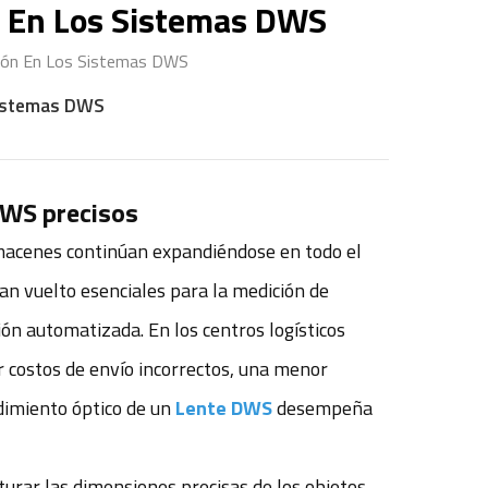
n En Los Sistemas DWS
sión En Los Sistemas DWS
 sistemas DWS
DWS precisos
almacenes continúan expandiéndose en todo el
n vuelto esenciales para la medición de
ión automatizada. En los centros logísticos
 costos de envío incorrectos, una menor
endimiento óptico de un
Lente DWS
desempeña
turar las dimensiones precisas de los objetos,