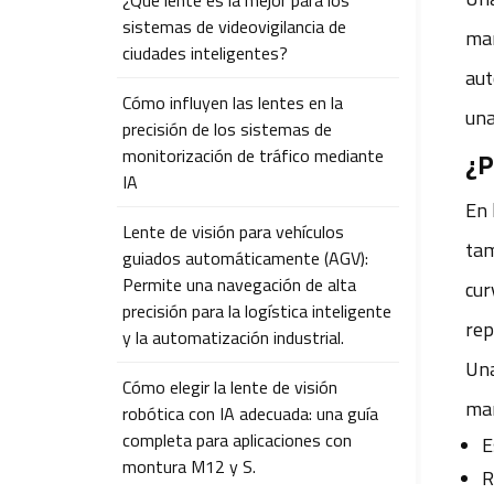
¿Qué lente es la mejor para los
sistemas de videovigilancia de
man
ciudades inteligentes?
aut
Cómo influyen las lentes en la
una
precisión de los sistemas de
monitorización de tráfico mediante
¿P
IA
En 
Lente de visión para vehículos
tam
guiados automáticamente (AGV):
Permite una navegación de alta
cur
precisión para la logística inteligente
rep
y la automatización industrial.
Una
Cómo elegir la lente de visión
man
robótica con IA adecuada: una guía
completa para aplicaciones con
E
montura M12 y S.
R