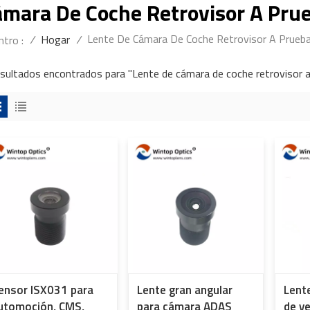
ámara De Coche Retrovisor A Pru
Lente De Cámara De Coche Retrovisor A Prueb
/
Hogar
/
tro :
esultados encontrados para "Lente de cámara de coche retrovisor 
ensor ISX031 para
Lente gran angular
Lent
utomoción, CMS,
para cámara ADAS
de v