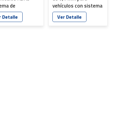
tema de
vehículos con sistema
encia Inteligente
inteligente de
 Detalle
Ver Detalle
la Conducción)
asistencia a la
e grabadora YT-
conducción (ADAS) YT-
1-D1
7598-C1