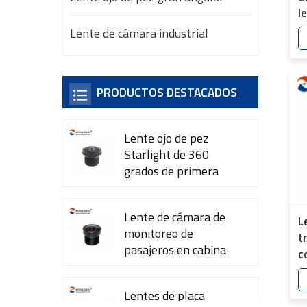
l
d
Lente de cámara industrial
7
PRODUCTOS DESTACADOS
Lente ojo de pez
Starlight de 360 ​​
grados de primera
calidad YT-7615-A1
Lente de cámara de
L
monitoreo de
t
pasajeros en cabina
c
YT-7600-L4
r
7
Lentes de placa