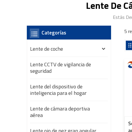
Lente De C
Estás Den
5 r
Categorías
Lente de coche
Lente CCTV de vigilancia de
seguridad
Lente del dispositivo de
inteligencia para el hogar
Lente de cámara deportiva
aérea
S
Lente ojo de pez gran angular
a