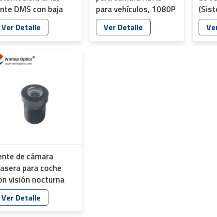
ente DMS con baja
para vehículos, 1080P
(Sis
istorsión IP69, YT-
HD, infrarrojos, YT-
Asist
Ver Detalle
Ver Detalle
Ver
619-C1
7605-C1
para 
Lent
759
ente de cámara
rasera para coche
on visión nocturna
esistente al agua YT-
Ver Detalle
610-C1