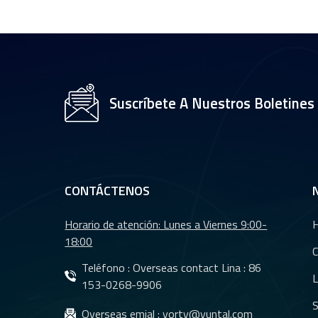
CCTV de 35 mm con
sensor OV2710 de
1/2,7" YT-4983P-A2
Módulo de lente de
cámara de 8 MP y
Suscríbete A Nuestros Boletines
resolución 4K YT-
3560-H1
Lente de cámara
trasera para coche
con visión nocturna
CONTÁCTENOS
resistente al agua
YT-7610-C1
Horario de atención: Lunes a Viernes 9:00-
Lentes DMS Lentes
18:00
CMS para sistema
C
de cámara de
Teléfono : Overseas contact Lina :
86
L
monitoreo de
153-0268-9906
vehículos YT-7620-
S
Lentes CMS
Overseas emial :
yorty@yuntal.com
A8