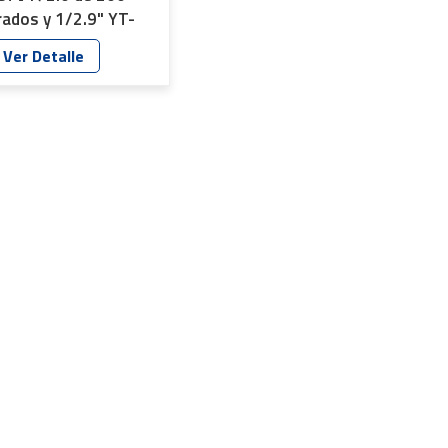
rados y 1/2.9" YT-
052P-A1
Ver Detalle