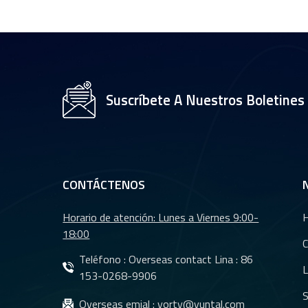
CCTV de 35 mm con
sensor OV2710 de
1/2,7" YT-4983P-A2
Módulo de lente de
cámara de 8 MP y
Suscríbete A Nuestros Boletines
resolución 4K YT-
3560-H1
Lente de cámara
trasera para coche
con visión nocturna
CONTÁCTENOS
resistente al agua
YT-7610-C1
Horario de atención: Lunes a Viernes 9:00-
Lentes DMS Lentes
18:00
CMS para sistema
C
de cámara de
Teléfono : Overseas contact Lina :
86
L
monitoreo de
153-0268-9906
vehículos YT-7620-
S
Lentes CMS
Overseas emial :
yorty@yuntal.com
A8