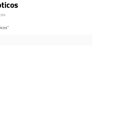
ticos
cos
icos"