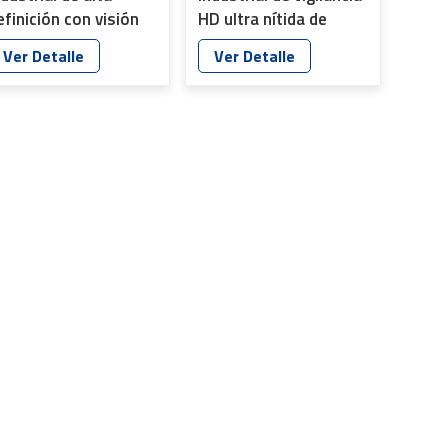
efinición con visión
HD ultra nítida de
octurna, 1/2,5", 2
aleación de aluminio
Ver Detalle
Ver Detalle
P, 13G, YT-4881
4K de 1/1.8" y 8 MP
YT-4864