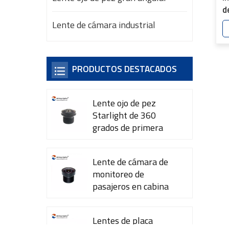
d
n
Lente de cámara industrial
M
PRODUCTOS DESTACADOS
Lente ojo de pez
Starlight de 360 ​​
grados de primera
calidad YT-7615-A1
Lente de cámara de
monitoreo de
pasajeros en cabina
YT-7600-L4
Lentes de placa