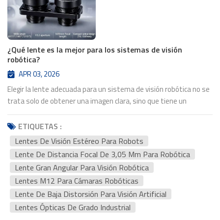
¿Qué lente es la mejor para los sistemas de visión
robótica?
APR 03, 2026
Elegir la lente adecuada para un sistema de visión robótica no se
trata solo de obtener una imagen clara, sino que tiene un
impacto directo en precisión, percepción de profundidad y
fiabilidad del sistemaYa sea que estés construyendo un brazo
ETIQUETAS :
robótico para inspección, manipulación de objetos o
Lentes De Visión Estéreo Para Robots
automatización impulsada por IA, la lente juega un papel
Lente De Distancia Focal De 3,05 Mm Para Robótica
fundamental en el rendimiento de tu sistema en condiciones
Lente Gran Angular Para Visión Robótica
reales.En esta guía, explicaremos cómo elegir el Las mejores
Lentes M12 Para Cámaras Robóticas
lentes para sistemas de visión robótica, basado en necesidades
Lente De Baja Distorsión Para Visión Artificial
prácticas de ingeniería en lugar de especificaciones genéricas.Por
qué la lente importa más de lo que creesEn muchos proyectos,
Lentes Ópticas De Grado Industrial
los equipos se centran mucho en los sensores y los algoritmos,