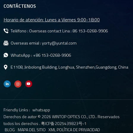
profundidad, como brazos robóticos y posicionamiento 3D,
CONTÁCTENOS
lentes de visión estéreo para robots son esenciales. Permiten la
detección de profundidad mediante la captura de dos imágenes
Horario de atención: Lunes a Viernes 9:00-18:00
sincronizadas, lo que permite al sistema calcular la distancia con
precisión.Factores clave a la hora de elegir una lente de visión
Teléfono : Overseas contact Lina :
86 153-0268-9906
robótica1. Distancia focal y campo de visiónLa distancia focal
Overseas emial :
yorty@yuntal.com
determina cuán amplio o estrecho es el campo de
visión.Distancias focales cortas (por ejemplo, Lente de distancia
WhatsApp :
+86 153-0268-9906
focal de 3,05 mm para robótica) proporcionan un campo de visión
más amplioLos campos de visión más amplios ayudan a reducir
E1108, Jinbolong Building, Longhua, Shenzhen,Guangdong, China
los puntos ciegos, pero pueden reducir ligeramente el nivel de
detalle.En el caso de los brazos robóticos, el equilibrio es
fundamental: suficiente cobertura para ver el espacio de trabajo,
pero con el nivel de detalle necesario para un posicionamiento
preciso.2. Control de distorsiónLa distorsión es uno de los
factores más ignorados en la visión robótica.A Lente de baja
Friendly Links :
whatsapp
distorsión para visión artificial garantiza que las líneas rectas
Derechos de autor © 2026 WINTOP OPTICS CO., LTD.. Reservados
permanezcan rectas y que las mediciones sean precisas. Esto es
todos los derechos .
粤ICP备2025439823号-1
BLOG
MAPA DEL SITIO
XML
POLÍTICA DE PRIVACIDAD
especialmente importante en:Posicionamiento de