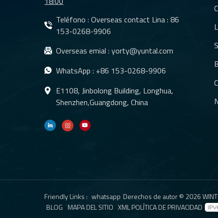
18:00
C
Teléfono : Overseas contact Lina :
86
L
153-0268-9906
S
Overseas emial :
yorty@yuntal.com
B
WhatsApp :
+86 153-0268-9906
C
E1108, Jinbolong Building, Longhua,
N
Shenzhen,Guangdong, China
Friendly Links :
whatsapp
Derechos de autor © 2026 WINTO
BLOG
MAPA DEL SITIO
XML
POLÍTICA DE PRIVACIDAD