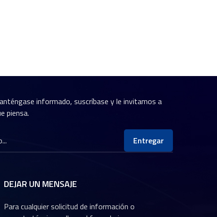
brado, que combine cobertura, nitidez y rendimiento,
es en situaciones de conducción
e gran angular fiable para su cámara de salpicadero?
, recomendaciones rápidas y soluciones
sus necesidades específicas.Teléfono / WhatsApp:
nico: yorty@yuntal.com Ponte en contacto con
s juntos la lente adecuada para tu aplicación.
anténgase informado, suscríbase y le invitamos a
e piensa.
Entregar
DEJAR UN MENSAJE
Para cualquier solicitud de información o