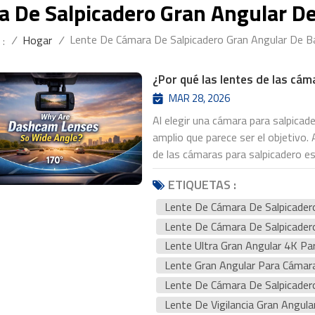
 De Salpicadero Gran Angular De
Lente De Cámara De Salpicadero Gran Angular De Ba
/
Hogar
/
 :
¿Por qué las lentes de las cám
MAR 28, 2026
Al elegir una cámara para salpicad
amplio que parece ser el objetivo. 
de las cámaras para salpicadero e
capturar un campo de visión much
ETIQUETAS :
de cámara de salpicadero de 140 g
gran angular de 170 grados.¿Por q
Lente De Cámara De Salpicadero
anchas? La respuesta radica en la 
Lente De Cámara De Salpicader
conducción.Capturando más de la c
Lente Ultra Gran Angular 4K Pa
un diseño gran angular es sencilla
Lente Gran Angular Para Cámara
entorno. En lugar de enfocar únic
Lente De Cámara De Salpicadero
una lente de cámara de coche con u
Lente De Vigilancia Gran Angula
adyacentes, las aceras y la activ