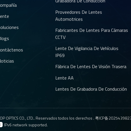
Grabadora De Conducción
ompañía
Proveedores De Lentes
ente
Automotrices
oluciones
Fabricantes De Lentes Para Cámaras
CCTV
logs
Lente De Vigilancia De Vehículos
ontáctenos
IP69
oticias
Fábrica De Lentes De Visión Trasera
Lente AA
Lentes De Grabadora De Conducción
P OPTICS CO., LTD.. Reservados todos los derechos .
粤ICP备202543982
IPv6 network supported.