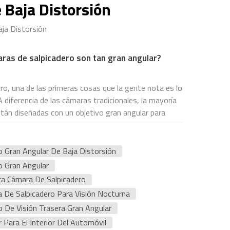
 Baja Distorsión
ja Distorsión
aras de salpicadero son tan gran angular?
ero, una de las primeras cosas que la gente nota es lo
A diferencia de las cámaras tradicionales, la mayoría
stán diseñadas con un objetivo gran angular para
o más amplio, que a menudo abarca desde un Lente
rados a una lente de cámara de salpicadero ultra
ué las lentes de las cámaras de salpicadero son tan
 Gran Angular De Baja Distorsión
seguridad, la cobertura y las necesidades reales de
o Gran Angular
arretera en una sola imagen.La principal razón para
ra Cámara De Salpicadero
: permite que la cámara grabe una mayor parte del
 De Salpicadero Para Visión Nocturna
amente lo que está directamente delante del vehículo,
 De Visión Trasera Gran Angular
n amplio campo de visión puede incluir los carriles
r Para El Interior Del Automóvil
idad en la carretera simultáneamente.En términos