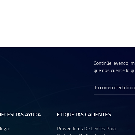
disponible. Un objetivo bien equili
ofrecerá los resultados más fiabl
reales.Contáctanos¿Busca una lent
Ofrecemos asistencia profesional
personalizadas que se adaptan a 
+86 153 0268 9906Correo electró
nosotros hoy mismo y encontraremo
Continúe leyendo, m
que nos cuente lo qu
NECESITAS AYUDA
ETIQUETAS CALIENTES
Hogar
Proveedores De Lentes Para