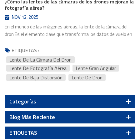
¿Cómo las lentes de las cámaras de los drones mejoran la
fotografía aérea?
NOV 12, 2025
En el mundo de las imágenes aéreas, la lente de la cámara del
dron Es el elemento clave que transforma los datos de vuelo en
impresionantes imágenes de alta definición. Ya sea para
fotografía de paisajes, inspección, cartografía o vigilancia, el
ETIQUETAS :
rendimiento de la lente de un dron determina la precisión y la
Lente De La Cámara Del Dron
nitidez con la que captura el mundo desde arriba. La importancia
Lente De Fotografía Aérea
Lente Gran Angular
de la precisión óptica en las imágenes aéreas La capacidad de un
Lente De Baja Distorsión
Lente De Dron
dron para producir imágenes estables y de alta calidad depende
en gran medida de la precisión óptica de su lente de fotografía
aéreaA diferencia de los lentes estándar, los lentes para drones
Categorías
deben equilibrar un campo de visión amplio, una construcción
liviana y una baja distorsión, lo que garantiza que cada imagen
Blog Más Reciente
sea nítida y geométricamente precisa, incluso cuando se toman
desde grandes altitudes o a altas velocidades. Las lentes de
cámara para drones de alta gama están diseñadas con
ETIQUETAS
recubrimientos especializados y elementos asféricos para