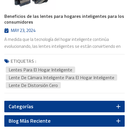
Beneficios de las lentes para hogares inteligentes para los
consumidores
MAY 23, 2024
A medida que la tecnología del hogar inteligente continúa
evolucionando, las lentes inteligentes se están convirtiendo en
un elemento esencial de los espacios habitables modernos.
Estas lentes avanzadas, integradas en diversos dispositivos
ETIQUETAS :
inteligentes, ofrecen numerosas ventajas que mejoran la
Lentes Para El Hogar Inteligente
seguridad, la comodidad y la calidad de vida de los consumidores.
Lente De Cámara Inteligente Para El Hogar Inteligente
En este blog, profundizaremos en el mundo de las lentes
Lente De Distorsión Cero
inteligentes y exploraremos cómo están revolucionando la
experiencia del consumidor. Seguridad mejoradaUno de los
principales beneficios de lentes para el hogar inteligente Es la
Categorías
seguridad mejorada que ofrecen. Estas lentes están integradas
en cámaras de seguridad, timbres y otros dispositivos de
Blog Más Reciente
monitoreo, brindando a los propietarios de viviendas capacidades