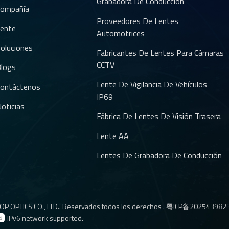
Grabadora De Conducción
ompañía
Proveedores De Lentes
ente
Automotrices
oluciones
Fabricantes De Lentes Para Cámaras
CCTV
logs
Lente De Vigilancia De Vehículos
ontáctenos
IP69
oticias
Fábrica De Lentes De Visión Trasera
Lente AA
Lentes De Grabadora De Conducción
P OPTICS CO., LTD.. Reservados todos los derechos .
粤ICP备202543982
IPv6 network supported.