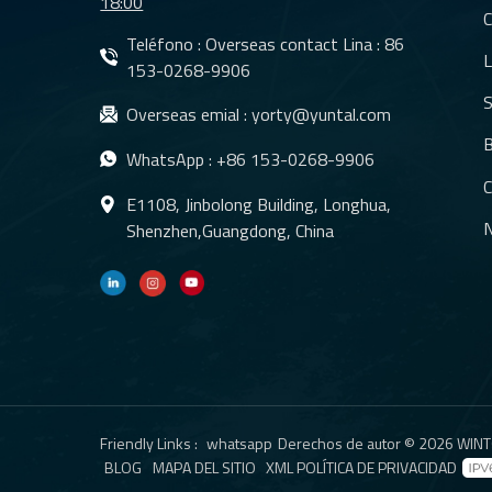
18:00
C
Teléfono : Overseas contact Lina :
86
L
153-0268-9906
S
Overseas emial :
yorty@yuntal.com
B
WhatsApp :
+86 153-0268-9906
C
E1108, Jinbolong Building, Longhua,
N
Shenzhen,Guangdong, China
Friendly Links :
whatsapp
Derechos de autor © 2026 WINTO
BLOG
MAPA DEL SITIO
XML
POLÍTICA DE PRIVACIDAD