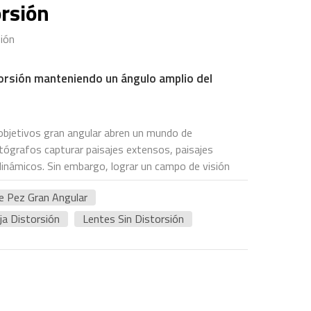
orsión
sión
orsión manteniendo un ángulo amplio del
 objetivos gran angular abren un mundo de
otógrafos capturar paisajes extensos, paisajes
dinámicos. Sin embargo, lograr un campo de visión
e la imagen puede ser una tarea abrumadora. La
e Pez Gran Angular
de barril o distorsión de cojín, suele afectar a los
ando las líneas rectas y alterando la perspectiva de
ja Distorsión
Lentes Sin Distorsión
n esta guía, exploraremos las técnicas y
arantizar una baja distorsión manteniendo el gran
a distorsión en las lentesLa distorsión se produce
 a través de una lente no se refractan
una representación deformada de la escena. La