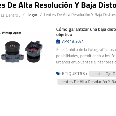
s De Alta Resolución Y Baja Dist
Lentes De Alta Resolución Y Baja Distor
/
Hogar
/
ás Dentro :
Cómo garantizar una baja dist
objetivo
APR 18, 2024
En el ámbito de la fotografía, los
posibilidades, permitiendo a los f
urbanos envolventes e interiores 
amplio sin sacrificar la calidad d
ETIQUETAS :
Lentes Ojo D
distorsión, en forma de distorsión 
objetivos gran angular, distorsion
Lentes De Alta Resolución Y Ba
los sujetos dentro del encuadre. E
consideraciones necesarias para g
angular del objetivo. Comprender l
cuando los rayos de luz que pasan
perfectamente, lo que resulta en 