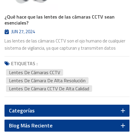
¿Qué hace que las lentes de las cámaras CCTV sean
esenciales?
JUN 27, 2024
Las lentes de las cámaras CCTV son el ojo humano de cualquier
sistema de vigilancia, ya que capturan y transmiten datos
visuales para garantizar la seguridad. La calidad de estas lentes
influye directamente en la eficacia de todo el sistema. Una lente
ETIQUETAS :
de alta calidad puede marcar la diferencia entre imágenes nítidas
Lentes De Cámaras CCTV
y utilizables e imágenes granuladas e indescifrables. Claridad y
Lentes De Cámara De Alta Resolución
calidad de imagenLa razón principal por la que las lentes de las
Lentes De Cámara CCTV De Alta Calidad
cámaras CCTV son indispensables es su impacto en la claridad y
la calidad de la imagen. Lentes de cámara de alta resolución Al
igual que la YT-7060P-H1, con su gran apertura de 13 mm F1.6,
Categorías
están diseñadas para capturar imágenes nítidas y detalladas
incluso en condiciones difíciles.lentecondiciones de
Blog Más Reciente
envejecimiento. A lenteLas cámaras con gran apertura permiten