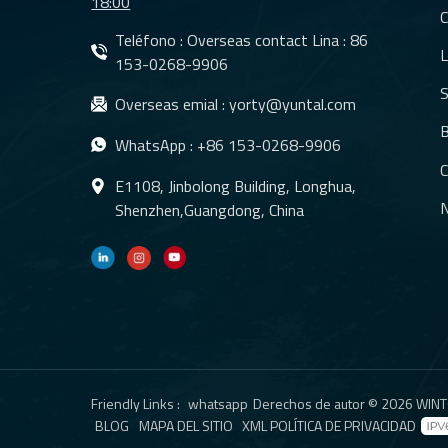
18:00
C
Teléfono : Overseas contact Lina :
86
L
153-0268-9906
S
Overseas emial :
yorty@yuntal.com
B
WhatsApp :
+86 153-0268-9906
C
E1108, Jinbolong Building, Longhua,
N
Shenzhen,Guangdong, China
Friendly Links :
whatsapp
Derechos de autor © 2026 WINTO
BLOG
MAPA DEL SITIO
XML
POLÍTICA DE PRIVACIDAD