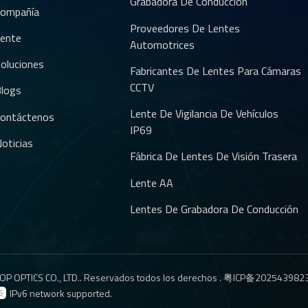
Grabadora De Conducción
ompañía
Proveedores De Lentes
ente
Automotrices
oluciones
Fabricantes De Lentes Para Cámaras
CCTV
logs
Lente De Vigilancia De Vehículos
ontáctenos
IP69
oticias
Fábrica De Lentes De Visión Trasera
Lente AA
Lentes De Grabadora De Conducción
P OPTICS CO., LTD.. Reservados todos los derechos .
粤ICP备202543982
IPv6 network supported.