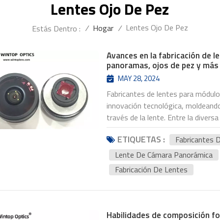
Lentes Ojo De Pez
Lentes Ojo De Pez
/
Hogar
/
Estás Dentro :
Avances en la fabricación de 
panoramas, ojos de pez y más
MAY 28, 2024
Fabricantes de lentes para módulo
innovación tecnológica, moldeand
través de la lente. Entre la diver
panorámica y lentes de ojo de pez
ETIQUETAS :
Fabricantes 
igualmente atractivas, cada una de
creativas únicas.Los objetivos pa
Lente De Cámara Panorámica
panorámicas y paisajes imponentes
Fabricación De Lentes
del entorno en una sola imagen. E
técnicas de proyección especializa
creando vistas panorámicas envol
lejanos.La evolución de los objet
Habilidades de composición fo