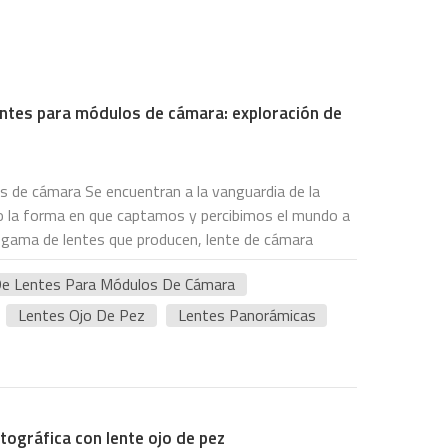
lentes para módulos de cámara: exploración de
s de cámara Se encuentran a la vanguardia de la
o la forma en que captamos y percibimos el mundo a
sa gama de lentes que producen, lente de cámara
 representan dos categorías distintas pero
De Lentes Para Módulos De Cámara
 las cuales ofrece perspectivas y posibilidades
norámicos están diseñados para capturar vistas
Lentes Ojo De Pez
Lentes Panorámicas
, permitiendo a los fotógrafos capturar la grandeza
stos objetivos emplean óptica gran angular y
das para integrar múltiples imágenes a la perfección,
ventes que transportan al espectador a horizontes
ivos panorámicos ha estado impulsada por los avances
tográfica con lente ojo de pez