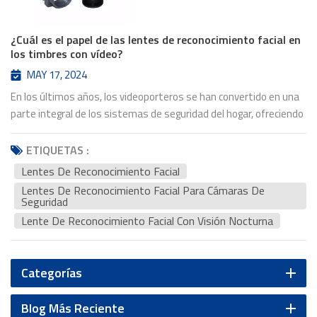
¿Cuál es el papel de las lentes de reconocimiento facial en
los timbres con vídeo?
MAY 17, 2024
En los últimos años, los videoporteros se han convertido en una
parte integral de los sistemas de seguridad del hogar, ofreciendo
tranquilidad y comodidad a los propietarios. Una de las
características clave que mejora la funcionalidad de estos
ETIQUETAS :
dispositivos es la tecnología de reconocimiento facial,
Lentes De Reconocimiento Facial
especialmente cuando se integran con lentes de alta calidad
Lentes De Reconocimiento Facial Para Cámaras De
como la YT-3555P-C1 de Wintop Optics. Mejorando la
Seguridad
seguridadlentes de reconocimiento facial Desempeñan un papel
Lente De Reconocimiento Facial Con Visión Nocturna
crucial en la mejora de la seguridad de los videoporteros. Al
identificar con precisión rostros familiares y distinguirlos de
posibles intrusos, estas lentes proporcionan una capa adicional
Categorías
de protección para su hogar. Gracias a la capacidad de almacenar y
reconocer múltiples rostros, los propietarios pueden recibir
Blog Más Reciente