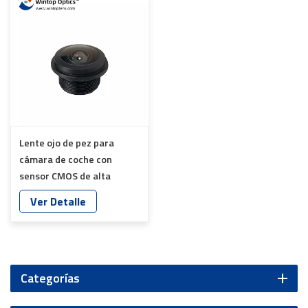
Lente ojo de pez para
cámara de coche con
sensor CMOS de alta
definición de 1/4'' YT-
Ver Detalle
6716P-E1
Categorías