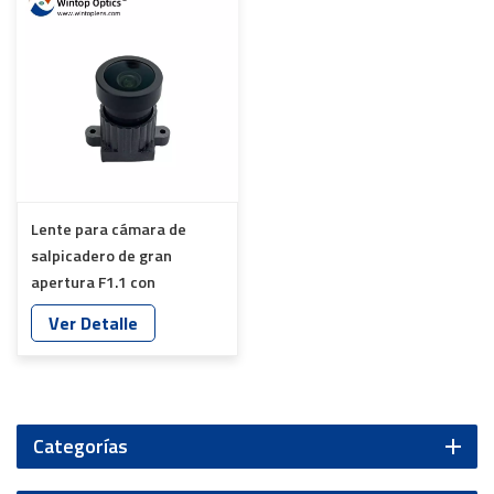
Lente para cámara de
salpicadero de gran
apertura F1.1 con
distancia focal efectiva de
Ver Detalle
3,30 mm, protección IP52
contra el polvo y grabación
en condiciones de poca luz
(YT-1753P-F8)
Categorías