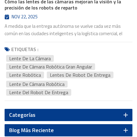
Cómo las lentes de las cámaras mejoran la visión y la
precisión de los robots de reparto
NOV 22, 2025
A medida que la entrega autónoma se vuelve cada vez más
común en las ciudades inteligentes y la logística comercial, el
robot de reparto se está transformando rápidamente de una
idea novedosa a una parte confiable de la vida cotidiana. Detrás
ETIQUETAS :
de la capacidad de cada robot para recorrer las calles, evitar
Lente De La Cámara
obstáculos y entregar paquetes de forma segura se encuentra
Lente De Cámara Robótica Gran Angular
un componente crítico: el lente de la cámara. Una alta calidad
Lente Robótica
Lentes De Robot De Entrega
lente del robot de entrega Es esencial para crear un sistema
Lente De Cámara Robótica
visual estable e inteligente. Desde la cobertura gran angular
hasta la durabilidad ambiental, el rendimiento de la lente define
Lente Del Robot De Entrega
la precisión con la que un robot comprende su entorno. Visión
gran angular para entornos complejos Los robots de reparto
operan en entornos diversos e impredecibles: aceras, almacenes,
Categorías
centros comerciales o zonas residenciales. lente de cámara
robótica gran angular Proporciona a los robots el campo de visión
Blog Más Reciente
que necesitan para detectar peatones, mascotas, bicicletas y