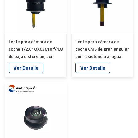
Lente para cámara de
Lente para cámara de
coche 1/2.6" OX03C10 f/1.8
coche CMS de gran angular
de baja distorsión, con
con resistencia al agua
alimentación AA y
IP69, distancia focal de 2,8
Ver Detalle
Ver Detalle
calefacción, YT-7630-A8-A
mm, alimentación AA,
modelo YT-7734-D8-A