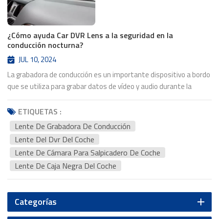
¿Cómo ayuda Car DVR Lens a la seguridad en la
conducción nocturna?
JUL 10, 2024
La grabadora de conducción es un importante dispositivo a bordo
que se utiliza para grabar datos de vídeo y audio durante la
conducción de un vehículo con el fin de proporcionar pruebas en
caso de un accidente de tráfico. Como uno de los componentes
ETIQUETAS :
principales de un tacógrafo, la importancia de la lente de la
Lente De Grabadora De Conducción
cámara para salpicadero es evidente. A continuación se
Lente Del Dvr Del Coche
presentan algunos aspectos clave de la lente de grabadora de
Lente De Cámara Para Salpicadero De Coche
conducción al tacógrafo: Claridad ：La nitidez de la lente de la
Lente De Caja Negra Del Coche
cámara para salpicadero afecta directamente la calidad del vídeo
del tacógrafo. Las lentes DVR para automóviles de alta calidad
pueden proporcionar una imagen clara, haciendo que las
Categorías
matrículas, las señales de tráfico y otros detalles importantes
sean claramente visibles en el vídeo, lo cual es esencial para el