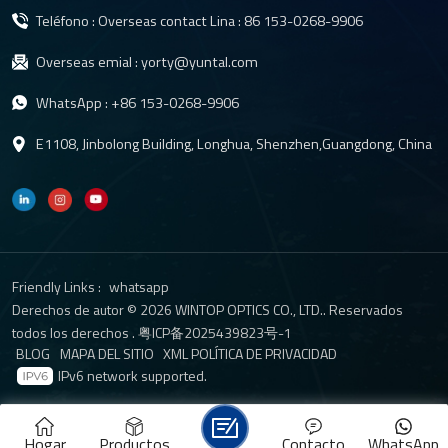
para un enfoque más rápido y preciso. Lente de cámara para
Teléfono : Overseas contact Lina :
86 153-0268-9906
salpicadero de coche Proporciona una ayuda importante en la
seguridad de la conducción nocturna. Conducir de noche a menudo
Overseas emial :
yorty@yuntal.com
presenta más riesgos para la seguridad, como baja visibilidad,
luces de la calle insuficientes y otros vehículos que utilizan luces
WhatsApp :
+86 153-0268-9906
altas. Las siguientes son algunas formas en que la lente DVR
E1108, Jinbolong Building, Longhua, Shenzhen,Guangdong, China
para automóvil puede ayudar con la seguridad al conducir de
noche: 1. Rendimiento con poca luz: Muchas lentes DVR para
automóvil están equipadas con sensores de poca luz, que
pueden capturar más detalles en situaciones de poca luz. Esto
permite una grabación y reproducción más claras de escenas de
conducción de noche o en carreteras oscuras. 2. Función de visión
Friendly Links :
whatsapp
nocturna: Algunas lentes DVR para automóvil también están
Derechos de autor © 2026 WINTOP OPTICS CO., LTD.. Reservados
equipadas con función de visión nocturna, que mejora la visión
todos los derechos .
粤ICP备2025439823号-1
nocturna a través de tecnología infrarroja u otras tecnologías
BLOG
MAPA DEL SITIO
XML
POLÍTICA DE PRIVACIDAD
ópticas especiales. Esta función de visión nocturna puede
IPv6 network supported.
mejorar la visibilidad, facilitando a los conductores observar las
carreteras y los vehículos circundantes, reduciendo así el riesgo
de conducir de noche. 3. Diseño antideslumbrante: Las lentes
Hogar
Productos
Contacto
WhatsApp