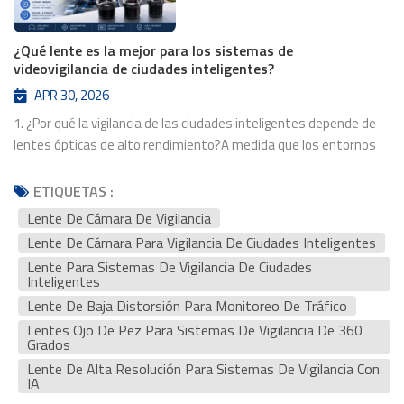
¿Qué lente es la mejor para los sistemas de
videovigilancia de ciudades inteligentes?
APR 30, 2026
1. ¿Por qué la vigilancia de las ciudades inteligentes depende de
lentes ópticas de alto rendimiento?A medida que los entornos
urbanos se vuelven cada vez más conectados, los modernos
sistemas de vigilancia de ciudades inteligentes están
ETIQUETAS :
evolucionando desde simples plataformas de grabación de vídeo
Lente De Cámara De Vigilancia
hasta redes inteligentes capaces de analizar el tráfico,
Lente De Cámara Para Vigilancia De Ciudades Inteligentes
supervisar la seguridad pública y detectar incidentes en tiempo
Lente Para Sistemas De Vigilancia De Ciudades
real. En estas aplicaciones, la calidad de la lente de cámara de
Inteligentes
vigilancia Desempeña un papel fundamental a la hora de
Lente De Baja Distorsión Para Monitoreo De Tráfico
determinar la precisión con la que el sistema captura y procesa la
Lentes Ojo De Pez Para Sistemas De Vigilancia De 360 ​​
información visual. Una lente mal diseñada puede reducir la
Grados
nitidez de la imagen, provocar distorsiones o crear puntos ciegos,
Lente De Alta Resolución Para Sistemas De Vigilancia Con
factores que afectan negativamente al análisis basado en IA. Por
IA