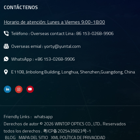
públicos.3. Cómo los sistemas de vigilancia con IA dependen de la
CONTÁCTENOS
calidad de la lente.La inteligencia artificial se ha convertido en un
componente fundamental de los sistemas de visión para
Horario de atención: Lunes a Viernes 9:00-18:00
ciudades inteligentes, permitiendo funciones como el
reconocimiento facial, el análisis de comportamientos anómalos
Teléfono : Overseas contact Lina :
86 153-0268-9906
y la gestión inteligente del tráfico. Sin embargo, la eficacia de
Overseas emial :
yorty@yuntal.com
estas tecnologías depende en gran medida de la calidad de la
imagen. Una lente de alta resolución para sistemas de
WhatsApp :
+86 153-0268-9906
videovigilancia con IA permite a las cámaras capturar detalles
más finos, garantizando que los algoritmos de IA reciban datos
E1108, Jinbolong Building, Longhua, Shenzhen,Guangdong, China
limpios y fiables para su análisis. Además, una lente óptica de
grado industrial diseñada para exteriores puede mantener un
rendimiento estable a pesar de las condiciones climáticas
cambiantes, las fuertes variaciones de luz o el funcionamiento
continuo las 24 horas del día, los 7 días de la semana. Esto es
especialmente importante en aplicaciones de videovigilancia para
Friendly Links :
whatsapp
ciudades inteligentes en exteriores, donde la fiabilidad del
Derechos de autor © 2026 WINTOP OPTICS CO., LTD.. Reservados
sistema repercute directamente en la seguridad pública y la
todos los derechos .
粤ICP备2025439823号-1
BLOG
MAPA DEL SITIO
XML
POLÍTICA DE PRIVACIDAD
eficiencia operativa.4. Elección del objetivo adecuado para